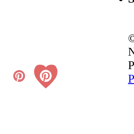
©
N
P
P