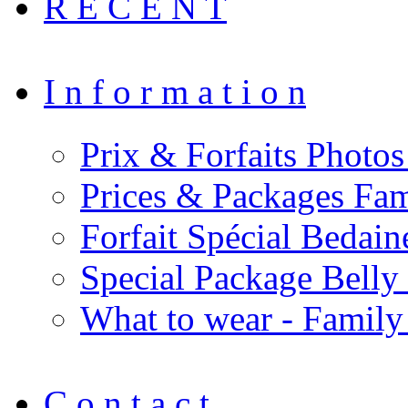
R E C E N T
I n f o r m a t i o n
Prix & Forfaits Photos
Prices & Packages Fam
Forfait Spécial Bedai
Special Package Bell
What to wear - Family
C o n t a c t