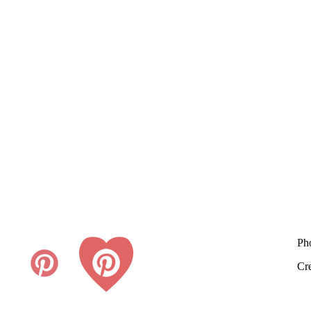
Ph
Cr