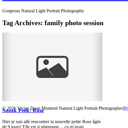
Gorgeous Natural Light Portrait Photography
Tag Archives:
family photo session
© 2026 Vivian Doan Montreal Natural Light Portrait Photographer
|
Pr
Sneak Peek: Rose
Hier je suis allé rencontrer la nouvelle petite Rose âgée
de 9 jours! Elle est si mignonne… ça m’avais