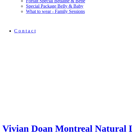
Forfait Spécial Bedaine & Bébé
Special Package Belly & Baby
What to wear - Family Sessions
C o n t a c t
Vivian Doan Montreal Natural 