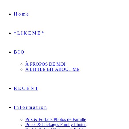
H o m e
* L I K E M E *
B I O
À PROPOS DE MOI
A LITTLE BIT ABOUT ME
R E C E N T
I n f o r m a t i o n
Prix & Forfaits Photos de Famille
Prices & Packages Family Photos