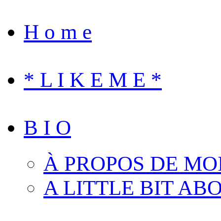
H o m e
* L I K E M E *
B I O
À PROPOS DE MO
A LITTLE BIT AB