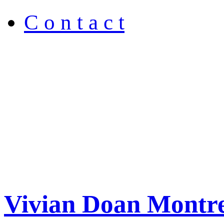
C o n t a c t
Vivian Doan Montre