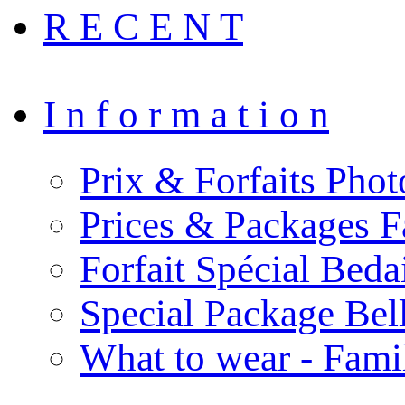
R E C E N T
I n f o r m a t i o n
Prix & Forfaits Phot
Prices & Packages F
Forfait Spécial Bed
Special Package Be
What to wear - Fami