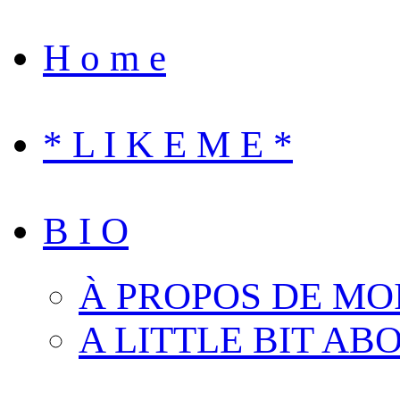
H o m e
* L I K E M E *
B I O
À PROPOS DE MO
A LITTLE BIT AB