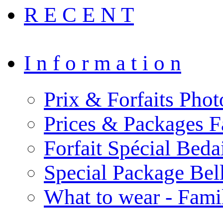
R E C E N T
I n f o r m a t i o n
Prix & Forfaits Phot
Prices & Packages F
Forfait Spécial Bed
Special Package Be
What to wear - Fami