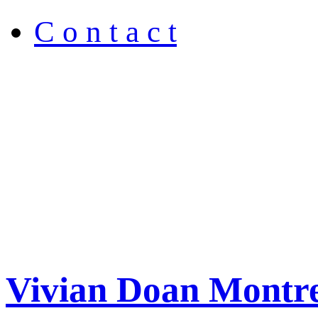
C o n t a c t
Vivian Doan Montre