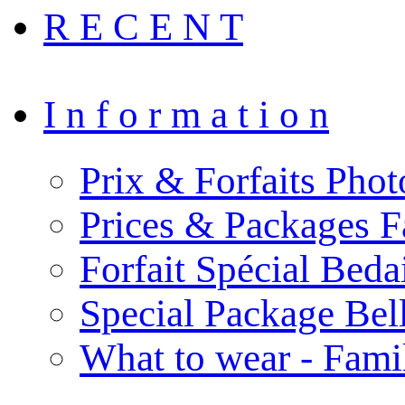
R E C E N T
I n f o r m a t i o n
Prix & Forfaits Phot
Prices & Packages F
Forfait Spécial Bed
Special Package Be
What to wear - Fami