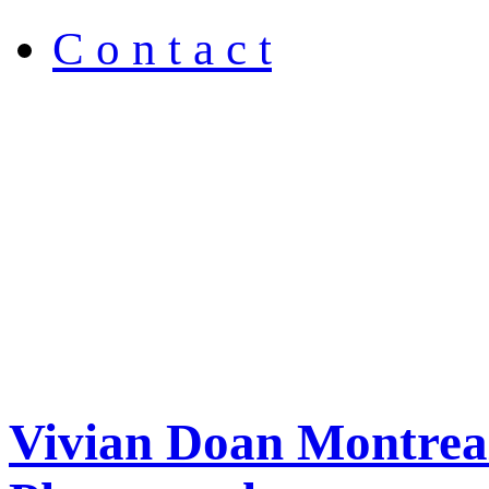
C o n t a c t
Vivian Doan Montreal