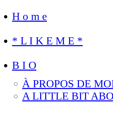
H o m e
* L I K E M E *
B I O
À PROPOS DE MO
A LITTLE BIT AB